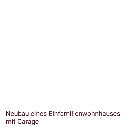
Wohnhaussanierung Wiesbaden
Erweiterung eines Einfamilienwohnhauses
Neubau eines Einfamilienwohnhauses
Neubau Garagen, Nebengebäude etc.
Neubau Einfamilienwohnhaus mit Garage
Neubau eines Einfamilienwohnhauses
mit Einliegerwohnung und Doppelgarage
Umbau ehem. Hotel und Nutzungsänderung
Neubau eines Mehrfamilienwohnhauses
Neubau eines Einfamilienwohnhauses
mit Garage