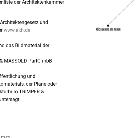
tenliste der Architektenkammer
 Architektengesetz und
er
www.akh.de
nd das Bildmaterial der
ER & MASSOLD PartG mbB
öffentlichung und
tomaterials, der Pläne oder
tekturbüro TRIMPER &
ntersagt.
ung