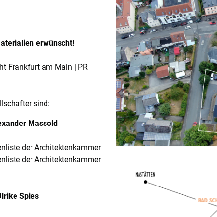
terialien erwünscht!
cht Frankfurt am Main | PR
lschafter sind:
Alexander Massold
tenliste der Architektenkammer
enliste der Architektenkammer
Ulrike Spies