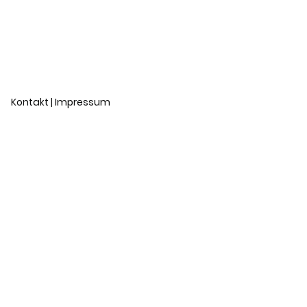
Kontakt | Impressum
nd Dacherhöhung
ilienwohnhaus
ssanierung Wiesbaden
ung eines Einfamilienwohnhauses
ines Einfamilienwohnhauses