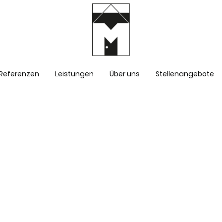
| Referenzen
Leistungen
Über uns
Stellenangebote
Ein- und Mehrfamilien-
Umbau u
Zweifam
wohnhäuser
Wohnhau
Erweiter
Neubau e