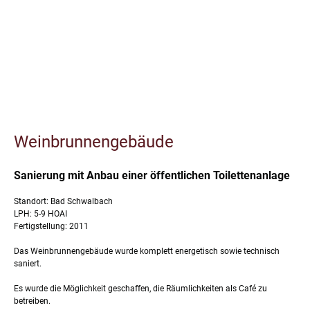
Kurweiherbrücke Bad Schwalbach
Stahlbadehaus Bad Schwalbach
Weinbrunnengebäude mit öffentlicher Toilettenanlage
Weinbrunnengebäude
Sanierung mit Anbau einer öffentlichen Toilettenanlage
Standort: Bad Schwalbach
LPH: 5-9 HOAI
Fertigstellung: 2011
Das Weinbrunnengebäude wurde komplett energetisch sowie technisch
saniert.
Es wurde die Möglichkeit geschaffen, die Räumlichkeiten als Café zu
betreiben.